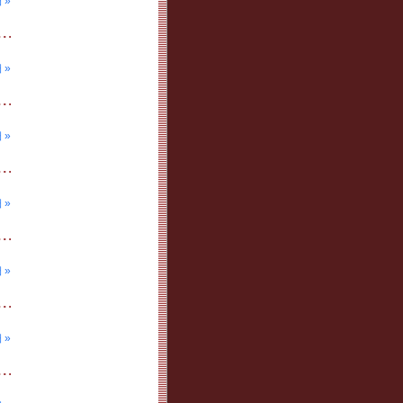
 »
 »
 »
 »
 »
 »