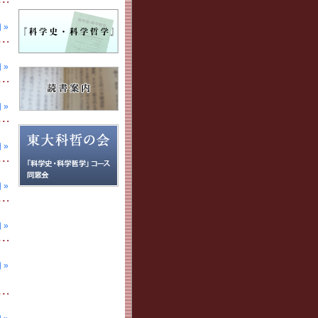
 »
 »
 »
 »
 »
 »
 »