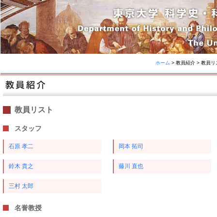
ホーム
> 教員紹介 > 教員
教員リスト
スタッフ
石原 孝二
岡本 拓司
鈴木 貴之
藤川 直也
三村 太郎
名誉教授