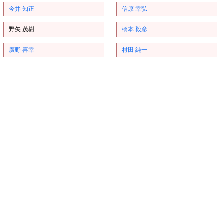
今井 知正
信原 幸弘
野矢 茂樹
橋本 毅彦
廣野 喜幸
村田 純一