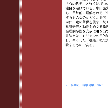
「心の哲学」と強く結びつ
注目を浴びている。串田論
ら、日常的に理解される「
するものなのかどうかを問
向に一定の留保を促す。続
意識研究と動物をめぐる倫
倫理的命題を安易に引き出
井論文は、ミリカンの目的
し、そうした「機能」概念
唆するものである。
« 『科学史・科学哲学』No.21