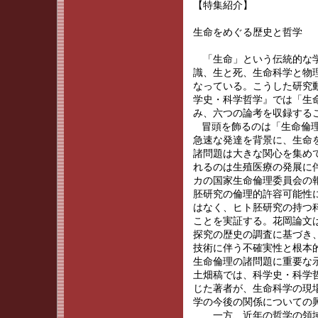
【特集紹介】
生命をめぐる歴史と哲学
「生命」という伝統的な学
識、生と死、生命科学と物
なっている。こうした研究
学史・科学哲学』では「生
み、六つの論考を収録する
冒頭を飾るのは「生命倫理
急速な発達を背景に、生命
諸問題は大きな関心を集め
れるのは生殖医療の発展に
カの国家生命倫理委員会の
胚研究の倫理的許容可能性
はなく、ヒト胚研究の持つ
ことを実証する。花岡論文
探究の歴史の調査に基づき
技術に伴う不確実性と根本
生命倫理の諸問題に重要な
土畑稿では、科学史・科学
じた著者が、生命科学の現
学の今後の関係についての
一方、近年の哲学の領域