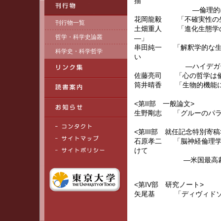
描
―倫理的に許容可
花岡龍毅 「不確実性の
刊行物一覧
土畑重人 「進化生態学の
哲学・科学史論叢
―」
串田純一 「解釈学的な生
科学史・科学哲学
い
―ハイデガーと進
佐藤亮司 「心の哲学は倫
筒井晴香 「生物的機能に
<第II部 一般論文>
生野剛志 「グルーのパラ
<第III部 就任記念特別寄稿
石原孝二 「脳神経倫理学
けて
―米国最高裁の二
<第IV部 研究ノート>
矢尾基 「ディヴィドソ