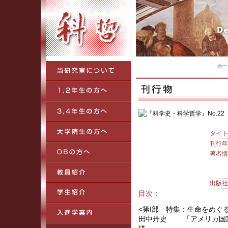
ホー
タイト
刊行年
著者情
出版社
目次：
<第I部 特集：生命をめぐ
田中丹史 「アメリカ国家