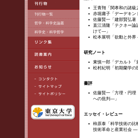
王青翔「関孝和の諸級
赤堀庸子「デーデキン
刊行物一覧
佐藤賢一「建部賢弘著
哲学・科学史論叢
直江清隆「テクネー論
けて―」
科学史・科学哲学
松本展明「欲動と外界
研究ノート
東慎一郎「デカルト『
松村紀明「初期蘭学の
書評
佐藤賢一「方理・円理
への批判―」
エッセイ・レビュー
柿原泰「科学技術の比
技術革命と産業社会 