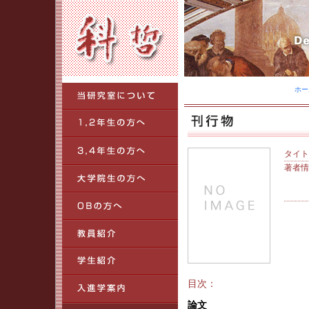
ホー
タイト
著者情
目次：
論文