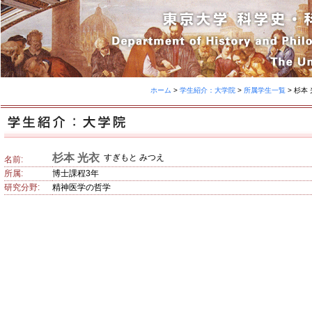
ホーム
>
学生紹介：大学院
>
所属学生一覧
> 杉本
杉本 光衣
すぎもと みつえ
名前:
所属:
博士課程3年
研究分野:
精神医学の哲学